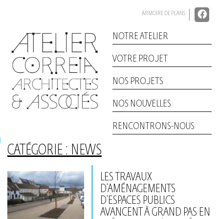
Skip
to
ARMOIRE DE PLANS
content
NOTRE ATELIER
VOTRE PROJET
NOS PROJETS
NOS NOUVELLES
RENCONTRONS-NOUS
CATÉGORIE :
NEWS
LES TRAVAUX
D’AMÉNAGEMENTS
D’ESPACES PUBLICS
AVANCENT À GRAND PAS EN