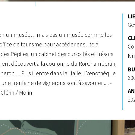
LI
Ge
it bien un musée… mais pas un musée comme les
CL
 l’office de tourisme pour accéder ensuite à
Co
ie des Pépites, un cabinet des curiosités et trésors
Nui
ment découvert à la couronne du Roi Chambertin,
BU
igneron… Puis il entre dans la Halle. L’œnothèque
60
une trentaine de vignerons sont à savourer .... -
AN
 Clérin / Morin
20