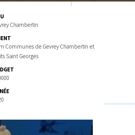
EU
vrey Chambertin
IENT
m Communes de Gevrey Chambertin et
ts Saint Georges
DGET
0000
NÉE
20