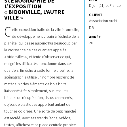
SCÉNOGRAPHIE DE
L’EXPOSITION
Dijon (21) et France
« BIDONVILLE, L’AUTRE
CLIENT
VILLE »
Association Archi-
DB
C
ette exposition traite de la ville informelle,
du développement urbain à l’échelle de la
ANNÉE
2011
planète, qui passe aujourd’hui beaucoup par
la croissance de ces quartiers appelés
« bidonvilles », et tente d’observer ce qui,
malgré les difficultés, fonctionne dans ces
quartiers. En écho à cette forme urbaine, la
scénographie utilise un nombre restreint de
matériaux : des éléments de bois bruts
liaisonnés très simplement, sur lesquels
bâches de récupération, tissus chamarrés,
objets de plastiques apportent autant de
touches colorées. Une sorte de petit marché
est recréé, avec ses stands (sons, vidéos,
textes, affiches) et sa place centrale propice